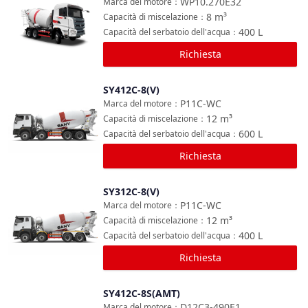
WP10.270E32
Marca del motore
：
8
m³
Capacità di miscelazione
：
400
L
Capacità del serbatoio dell'acqua
：
Richiesta
SY412C-8(V)
Confronta
P11C-WC
Marca del motore
：
12
m³
Capacità di miscelazione
：
600
L
Capacità del serbatoio dell'acqua
：
Richiesta
SY312C-8(V)
Confronta
P11C-WC
Marca del motore
：
12
m³
Capacità di miscelazione
：
400
L
Capacità del serbatoio dell'acqua
：
Richiesta
SY412C-8S(AMT)
Confronta
D12C3-490E1
Marca del motore
：