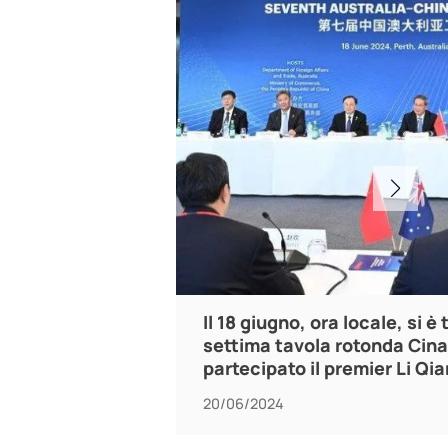
Il 18 giugno, ora locale, si è
settima tavola rotonda Cina
partecipato il premier Li Qia
australiano Albanese. All'i
20/06/2024
circa 30 rappresentanti de
delle imprese cinesi e aust