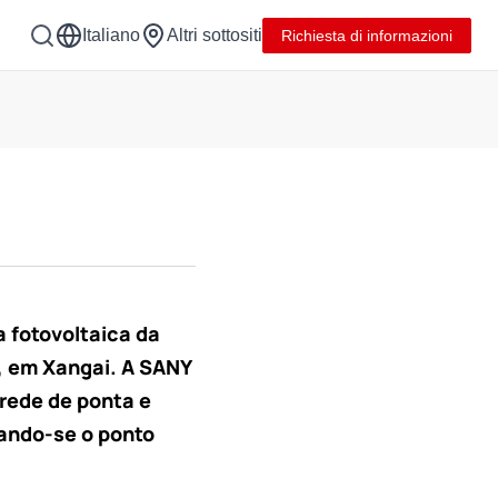
Italiano
Altri sottositi
Richiesta di informazioni
 fotovoltaica da
, em Xangai. A SANY
rrede de ponta e
nando-se o ponto