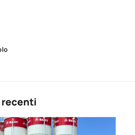
olo
ù recenti