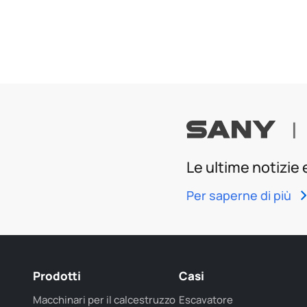
|
Le ultime notizie
Per saperne di più
Prodotti
Casi
Macchinari per il calcestruzzo
Escavatore