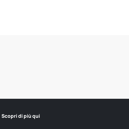
presidente a rotazione di S
degli imprenditori cinesi.
Scopri di più qui