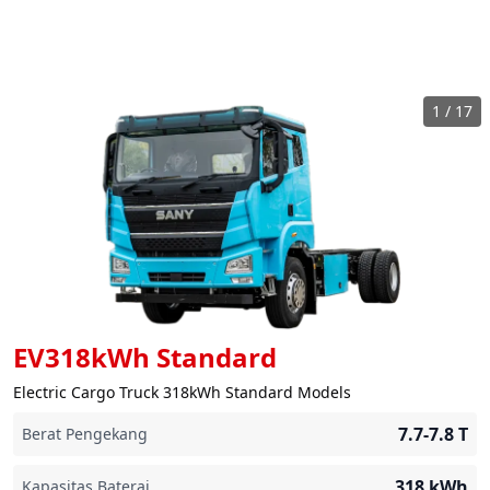
1
/
17
EV318kWh Standard
Electric Cargo Truck 318kWh Standard Models
7.7-7.8
T
Berat Pengekang
318
kWh
Kapasitas Baterai