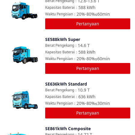
12.6-13.6
T
Berat Pengekang
：
588
kWh
Kapasitas Baterai
：
20%-80%≤60min
Waktu Pengisian
：
Pertanyaan
SE588kWh Super
Bandingkan
14.6
T
Berat Pengekang
：
588
kWh
Kapasitas Baterai
：
20%-80%≤60min
Waktu Pengisian
：
Pertanyaan
SE636kWh Standard
Bandingkan
10.9
T
Berat Pengekang
：
636
kWh
Kapasitas Baterai
：
20%-80%≤30min
Waktu Pengisian
：
Pertanyaan
SE861kWh Composite
Bandingkan
14.72
T
Berat Pengekang
：