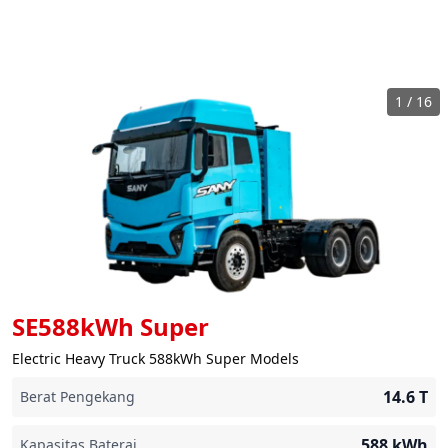
1
/
16
SE588kWh Super
Electric Heavy Truck 588kWh Super Models
14.6
T
Berat Pengekang
588
kWh
Kapasitas Baterai