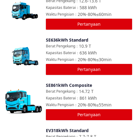
12.6-13.6
T
Berat Pengekang
：
588
kWh
Kapasitas Baterai
：
20%-80%≤60min
Waktu Pengisian
：
Pertanyaan
SE636kWh Standard
Bandingkan
10.9
T
Berat Pengekang
：
636
kWh
Kapasitas Baterai
：
20%-80%≤30min
Waktu Pengisian
：
Pertanyaan
SE861kWh Composite
Bandingkan
14.72
T
Berat Pengekang
：
861
kWh
Kapasitas Baterai
：
20%-80%≤55min
Waktu Pengisian
：
Pertanyaan
EV318kWh Standard
Bandingkan
7.7-7.8
T
Berat Pengekang
：