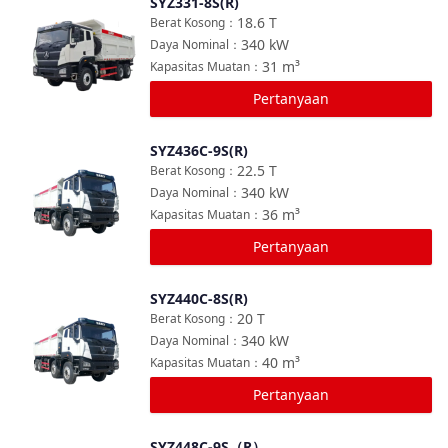
SYZ331-8S(R)
Bandingkan
18.6
T
Berat Kosong
：
340
kW
Daya Nominal
：
31
m³
Kapasitas Muatan
：
Pertanyaan
SYZ436C-9S(R)
Bandingkan
22.5
T
Berat Kosong
：
340
kW
Daya Nominal
：
36
m³
Kapasitas Muatan
：
Pertanyaan
SYZ440C-8S(R)
Bandingkan
20
T
Berat Kosong
：
340
kW
Daya Nominal
：
40
m³
Kapasitas Muatan
：
Pertanyaan
SYZ448C-9S（R）