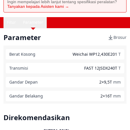
Ingin mempelajari lebih lanjut tentang spesifikasi peralatan?
Tanyakan kepada Asisten kami →
Fitur
Parameter
Parameter
Brosur
Berat Kosong
Weichai WP12,430E201
T
Transmisi
FAST 12JSDX240T
T
Gandar Depan
2×9,5T
mm
Gandar Belakang
2×16T
mm
Direkomendasikan