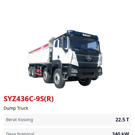
SYZ436C-9S(R)
Dump Truck
22.5
T
Berat Kosong
340
kW
Daya Nominal