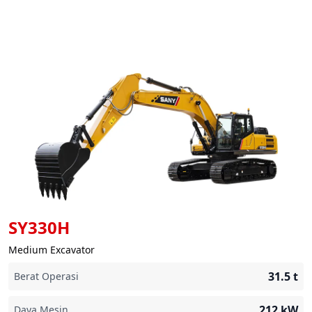
SY330H
Medium Excavator
31.5
t
Berat Operasi
212
kW
Daya Mesin