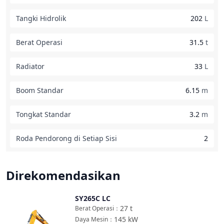
Tangki Hidrolik
202
L
Berat Operasi
31.5
t
Radiator
33
L
Boom Standar
6.15
m
Tongkat Standar
3.2
m
Roda Pendorong di Setiap Sisi
2
Direkomendasikan
SY265C LC
Bandingkan
27
t
Berat Operasi
：
145
kW
Daya Mesin
：