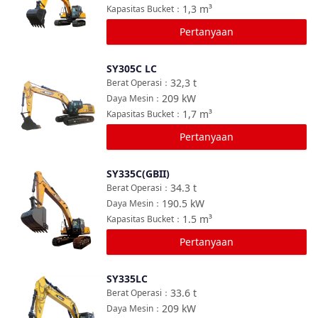
1,3
m³
Kapasitas Bucket
：
Pertanyaan
SY305C LC
Bandingkan
32,3
t
Berat Operasi
：
209
kW
Daya Mesin
：
1,7
m³
Kapasitas Bucket
：
Pertanyaan
SY335C(GBII)
Bandingkan
34.3
t
Berat Operasi
：
190.5
kW
Daya Mesin
：
1.5
m³
Kapasitas Bucket
：
Pertanyaan
SY335LC
Bandingkan
33.6
t
Berat Operasi
：
209
kW
Daya Mesin
：