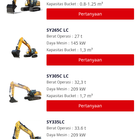
0.8-1.25
m³
Kapasitas Bucket
：
Pertanyaan
SY265C LC
Bandingkan
27
t
Berat Operasi
：
145
kW
Daya Mesin
：
1,3
m³
Kapasitas Bucket
：
Pertanyaan
SY305C LC
Bandingkan
32,3
t
Berat Operasi
：
209
kW
Daya Mesin
：
1,7
m³
Kapasitas Bucket
：
Pertanyaan
SY335LC
Bandingkan
33.6
t
Berat Operasi
：
209
kW
Daya Mesin
：