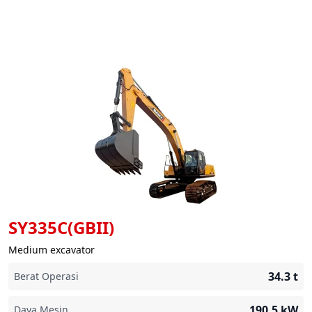
SY335C(GBII)
Medium excavator
34.3
t
Berat Operasi
190.5
kW
Daya Mesin