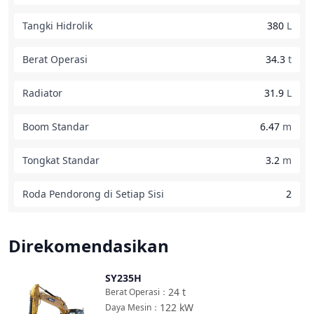
Tangki Hidrolik
380
L
Berat Operasi
34.3
t
Radiator
31.9
L
Boom Standar
6.47
m
Tongkat Standar
3.2
m
Roda Pendorong di Setiap Sisi
2
Direkomendasikan
SY235H
Bandingkan
24
t
Berat Operasi
：
122
kW
Daya Mesin
：