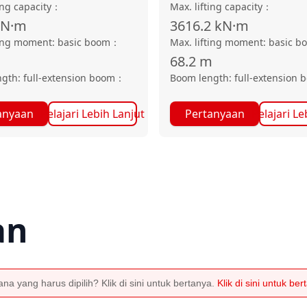
ing capacity
：
Max. lifting capacity
：
kN·m
3616.2
kN·m
ting moment: basic boom
：
Max. lifting moment: basic b
68.2
m
gth: full-extension boom
：
Boom length: full-extension 
anyaan
Pelajari Lebih Lanjut
Pertanyaan
Pelajari Le
an
a yang harus dipilih? Klik di sini untuk bertanya.
Klik di sini untuk be