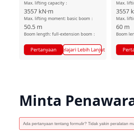
Max. lifting capacity
：
Max. lift
3557
kN·m
3557
Max. lifting moment: basic boom
：
Max. lif
50.5
m
60
m
Boom length: full-extension boom
：
Boom len
Pertanyaan
Pelajari Lebih Lanjut
Pert
Minta Penawar
Ada pertanyaan tentang formulir? Tidak yakin peralatan man