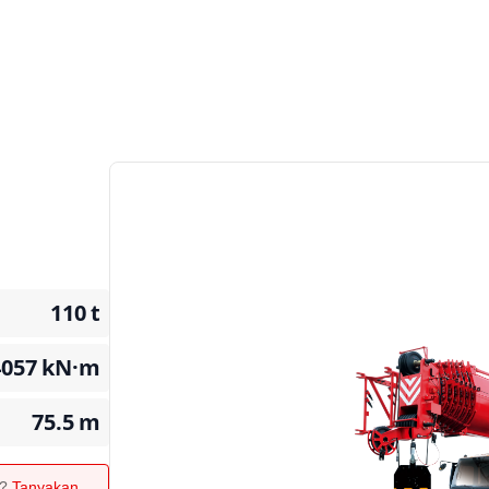
110
t
4057
kN·m
75.5
m
n?
Tanyakan