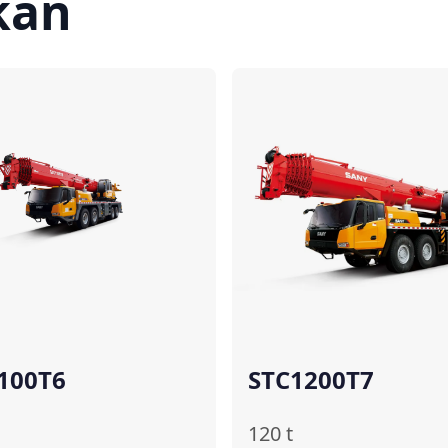
kan
Bandingkan
Ba
100T6
STC1200T7
120
t