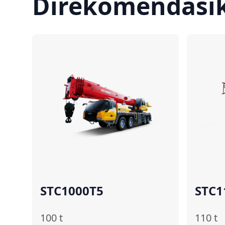
Direkomendasi
Bandingkan
STC1000T5
STC1
100
t
110
t