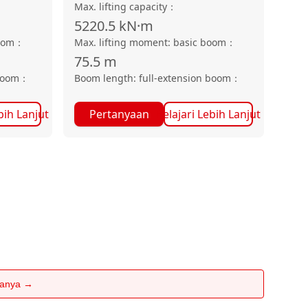
Max. lifting capacity
：
5220.5
kN·m
oom
：
Max. lifting moment: basic boom
：
75.5
m
boom
：
Boom length: full-extension boom
：
bih Lanjut
Pertanyaan
Pelajari Lebih Lanjut
rtanya →