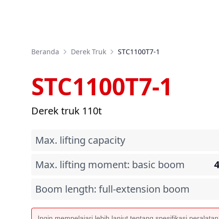
Beranda
Derek Truk
STC1100T7-1
STC1100T7-1
Derek truk 110t
Max. lifting capacity
Max. lifting moment: basic boom
Boom length: full-extension boom
Ingin mempelajari lebih lanjut tentang spesifikasi peralata