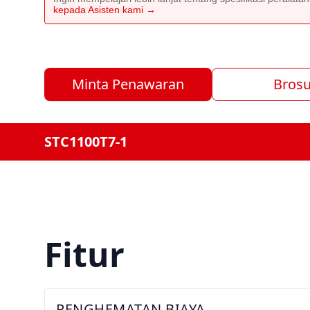
kepada Asisten kami →
Minta Penawaran
Brosu
STC1100T7-1
Fitur
PENGHEMATAN BIAYA