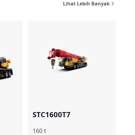
Lihat Lebih Banyak
ndingkan
Bandingkan
STC1600T7
160
t