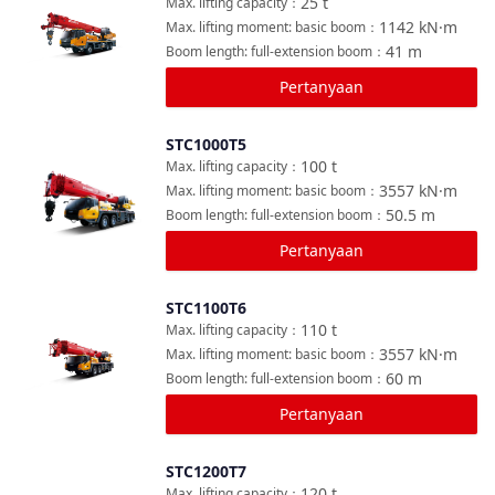
25
t
Max. lifting capacity
：
1142
kN·m
Max. lifting moment: basic boom
：
41
m
Boom length: full-extension boom
：
Pertanyaan
STC1000T5
Bandingkan
100
t
Max. lifting capacity
：
3557
kN·m
Max. lifting moment: basic boom
：
50.5
m
Boom length: full-extension boom
：
Pertanyaan
STC1100T6
Bandingkan
110
t
Max. lifting capacity
：
3557
kN·m
Max. lifting moment: basic boom
：
60
m
Boom length: full-extension boom
：
Pertanyaan
STC1200T7
Bandingkan
120
t
Max. lifting capacity
：