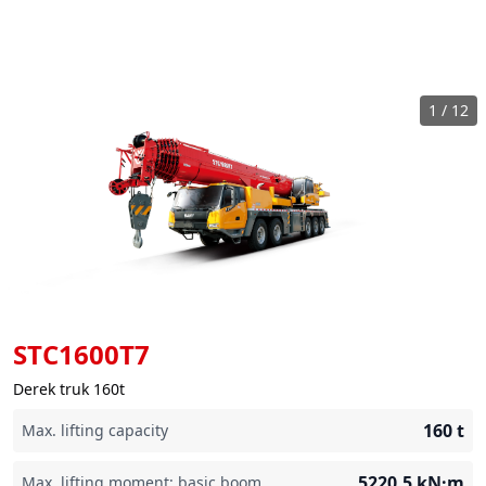
1
/
12
STC1600T7
Derek truk 160t
160
t
Max. lifting capacity
5220.5
kN·m
Max. lifting moment: basic boom