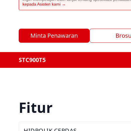
kepada Asisten kami →
Minta Penawaran
Brosu
STC900T5
Fitur
HIDROLIK CERDAS