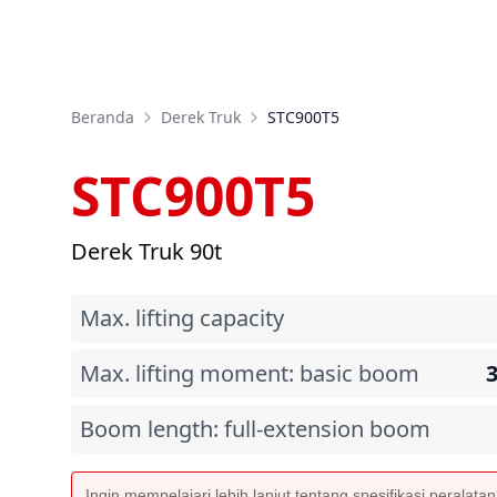
Beranda
Derek Truk
STC900T5
STC900T5
Derek Truk 90t
Max. lifting capacity
Max. lifting moment: basic boom
Boom length: full-extension boom
Ingin mempelajari lebih lanjut tentang spesifikasi peralata