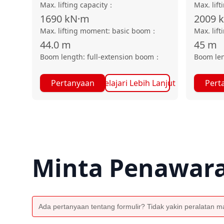
Max. lifting capacity
：
Max. lift
1690
kN·m
2009
Max. lifting moment: basic boom
：
Max. lif
44.0
m
45
m
Boom length: full-extension boom
：
Boom len
Pertanyaan
Pelajari Lebih Lanjut
Pert
Minta Penawar
Ada pertanyaan tentang formulir? Tidak yakin peralatan man