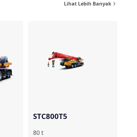
Lihat Lebih Banyak
ndingkan
Bandingkan
STC800T5
80
t