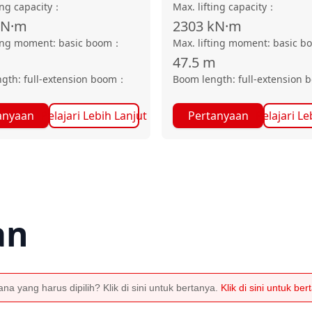
ing capacity
：
Max. lifting capacity
：
kN·m
2303
kN·m
ting moment: basic boom
：
Max. lifting moment: basic b
47.5
m
gth: full-extension boom
：
Boom length: full-extension 
anyaan
Pelajari Lebih Lanjut
Pertanyaan
Pelajari Le
an
a yang harus dipilih? Klik di sini untuk bertanya.
Klik di sini untuk be