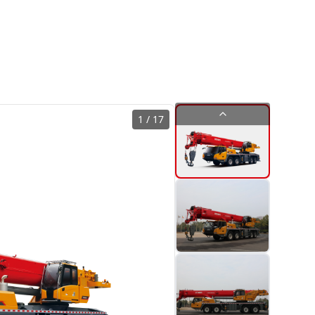
1
/
17