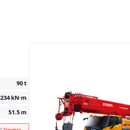
90
t
3234
kN·m
51.5
m
n?
Tanyakan