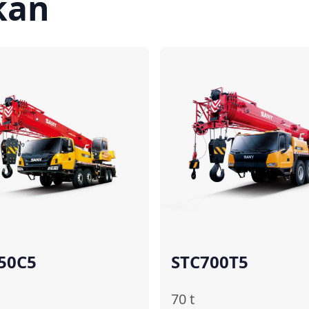
kan
Bandingkan
Ba
50C5
STC700T5
70
t