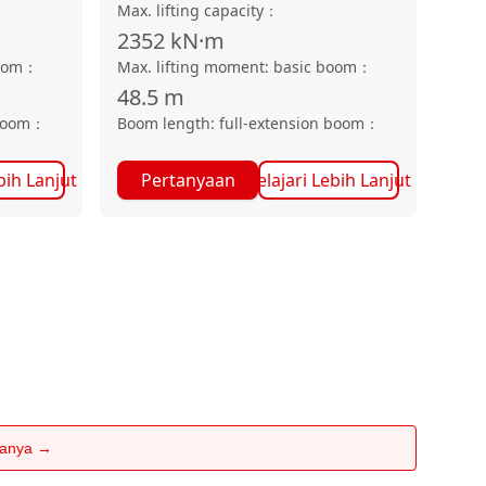
Max. lifting capacity
：
2352
kN·m
oom
：
Max. lifting moment: basic boom
：
48.5
m
boom
：
Boom length: full-extension boom
：
bih Lanjut
Pertanyaan
Pelajari Lebih Lanjut
rtanya →