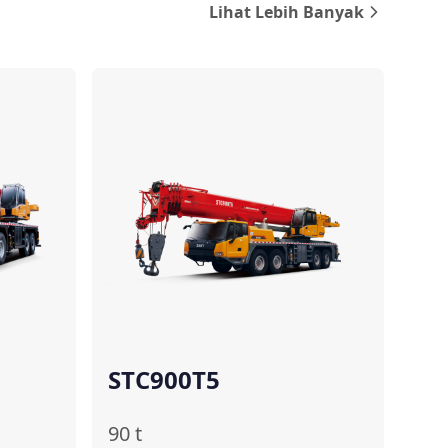
Lihat Lebih Banyak
ndingkan
Bandingkan
STC900T5
90
t