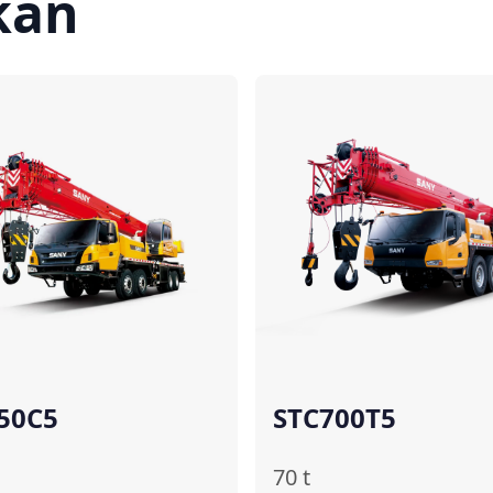
kan
Bandingkan
Ba
50C5
STC700T5
70
t