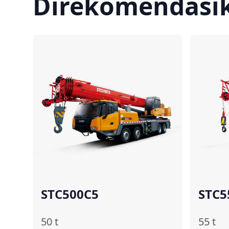
Direkomendasi
Bandingkan
STC500C5
STC5
50
t
55
t