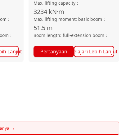
Max. lifting capacity
：
3234
kN·m
oom
：
Max. lifting moment: basic boom
：
51.5
m
boom
：
Boom length: full-extension boom
：
bih Lanjut
Pertanyaan
Pelajari Lebih Lanjut
rtanya →