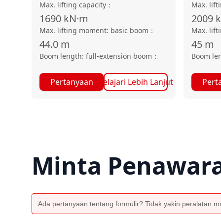
Max. lifting capacity
：
Max. lift
1690
kN·m
2009
Max. lifting moment: basic boom
：
Max. lif
44.0
m
45
m
Boom length: full-extension boom
：
Boom len
Pertanyaan
Pelajari Lebih Lanjut
Pert
Minta Penawar
Ada pertanyaan tentang formulir? Tidak yakin peralatan man