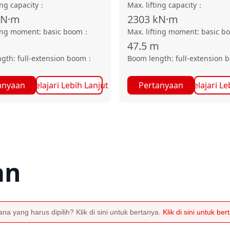
ing capacity
：
Max. lifting capacity
：
kN·m
2303
kN·m
ting moment: basic boom
：
Max. lifting moment: basic b
47.5
m
gth: full-extension boom
：
Boom length: full-extension 
anyaan
Pelajari Lebih Lanjut
Pertanyaan
Pelajari Le
an
a yang harus dipilih? Klik di sini untuk bertanya.
Klik di sini untuk be