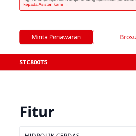
kepada Asisten kami →
Minta Penawaran
Brosu
STC800T5
Fitur
HIDROLIK CERDAS