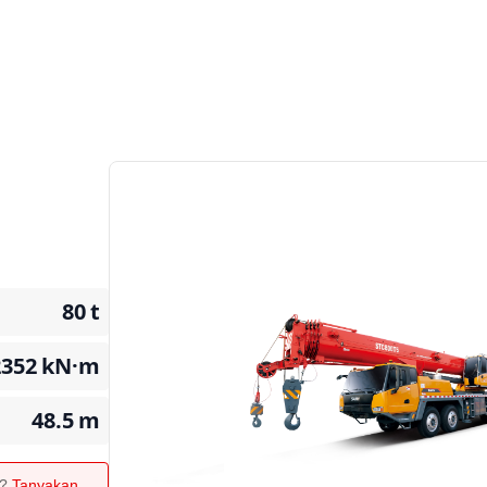
80
t
2352
kN·m
48.5
m
n?
Tanyakan