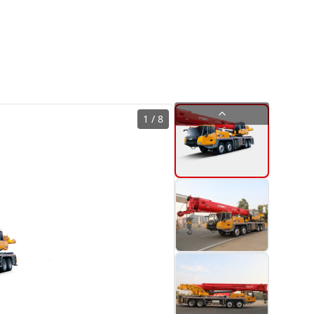
1
/
8