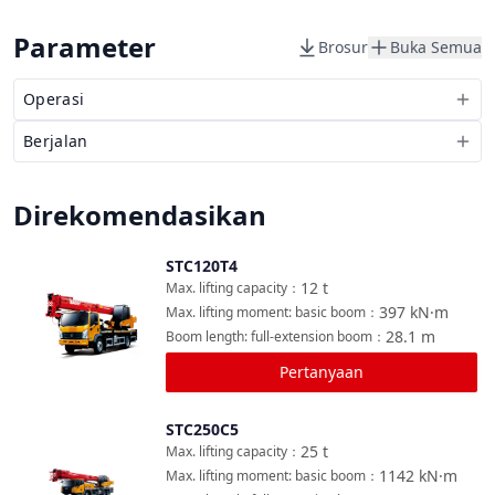
Parameter
Brosur
Buka Semua
Operasi
Berjalan
Direkomendasikan
STC120T4
Bandingkan
12
t
Max. lifting capacity
：
397
kN·m
Max. lifting moment: basic boom
：
28.1
m
Boom length: full-extension boom
：
Pertanyaan
STC250C5
Bandingkan
25
t
Max. lifting capacity
：
1142
kN·m
Max. lifting moment: basic boom
：