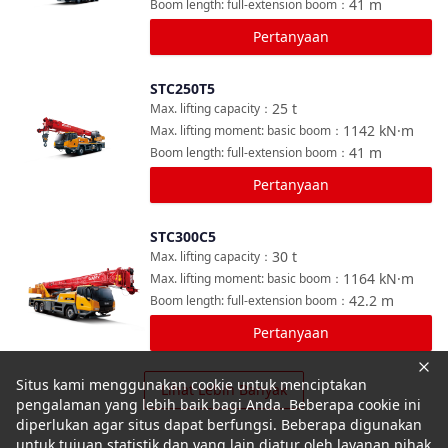
41
m
Boom length: full-extension boom
：
Pertanyaan
STC250T5
Bandingkan
25
t
Max. lifting capacity
：
1142
kN·m
Max. lifting moment: basic boom
：
41
m
Boom length: full-extension boom
：
Pertanyaan
STC300C5
Bandingkan
30
t
Max. lifting capacity
：
1164
kN·m
Max. lifting moment: basic boom
：
42.2
m
Boom length: full-extension boom
：
Pertanyaan
Situs kami menggunakan cookie untuk menciptakan
Lihat Lebih Banyak
pengalaman yang lebih baik bagi Anda. Beberapa cookie ini
diperlukan agar situs dapat berfungsi. Beberapa digunakan
untuk tujuan statistik dan yang lain diatur oleh layanan pihak