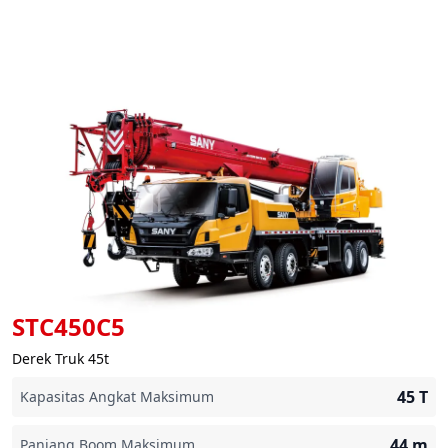
STC450C5
Derek Truk 45t
45
T
Kapasitas Angkat Maksimum
44
m
Panjang Boom Maksimum