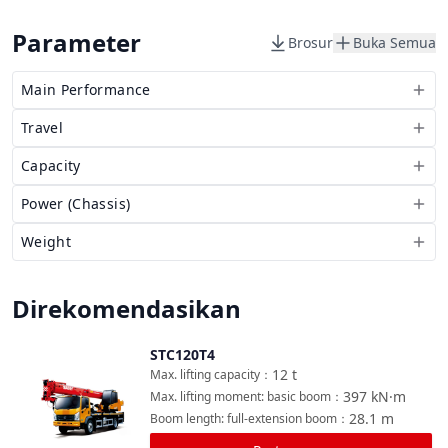
Parameter
Brosur
Buka Semua
Main Performance
Travel
Capacity
Power (Chassis)
Weight
Direkomendasikan
STC120T4
Bandingkan
12
t
Max. lifting capacity
：
397
kN·m
Max. lifting moment: basic boom
：
28.1
m
Boom length: full-extension boom
：