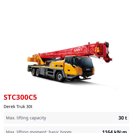
STC300C5
Derek Truk 30t
30
t
Max. lifting capacity
1164
kN·m
Max. lifting moment: basic boom