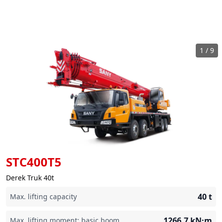
1
/
9
STC400T5
Derek Truk 40t
40
t
Max. lifting capacity
1266.7
kN·m
Max. lifting moment: basic boom