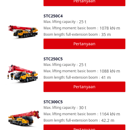
Pertanyaan
STC250C4
Bandingkan
25
t
Max. lifting capacity
：
1078
kN·m
Max. lifting moment: basic boom
：
35
m
Boom length: full-extension boom
：
Pertanyaan
STC250C5
Bandingkan
25
t
Max. lifting capacity
：
1088
kN·m
Max. lifting moment: basic boom
：
41
m
Boom length: full-extension boom
：
Pertanyaan
STC300C5
Bandingkan
30
t
Max. lifting capacity
：
1164
kN·m
Max. lifting moment: basic boom
：
42.2
m
Boom length: full-extension boom
：
Pertanyaan