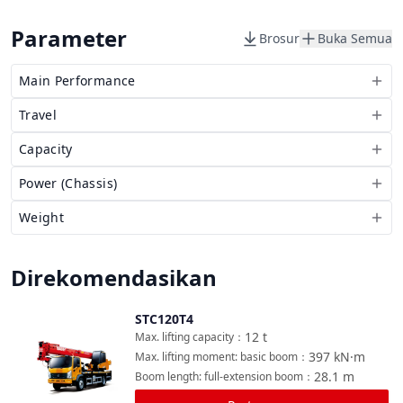
Parameter
Brosur
Buka Semua
Main Performance
Travel
Capacity
Power (Chassis)
Weight
Direkomendasikan
STC120T4
Bandingkan
12
t
Max. lifting capacity
：
397
kN·m
Max. lifting moment: basic boom
：
28.1
m
Boom length: full-extension boom
：