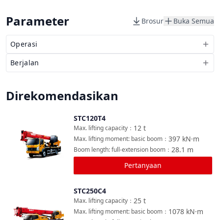
Parameter
Brosur
Buka Semua
Operasi
Berjalan
Direkomendasikan
STC120T4
Bandingkan
12
t
Max. lifting capacity
：
397
kN·m
Max. lifting moment: basic boom
：
28.1
m
Boom length: full-extension boom
：
Pertanyaan
STC250C4
Bandingkan
25
t
Max. lifting capacity
：
1078
kN·m
Max. lifting moment: basic boom
：