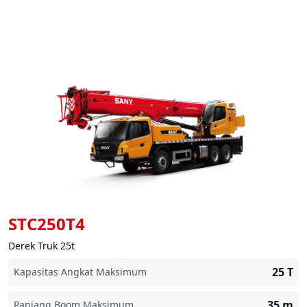
STC250T4
Derek Truk 25t
25
T
Kapasitas Angkat Maksimum
35
m
Panjang Boom Maksimum