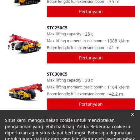
35
m
Boom length: full-extension boom
：
Pertanyaan
STC250C5
Bandingkan
25
t
Max. lifting capacity
：
1088
kN·m
Max. lifting moment: basic boom
：
41
m
Boom length: full-extension boom
：
Pertanyaan
STC300C5
Bandingkan
30
t
Max. lifting capacity
：
1164
kN·m
Max. lifting moment: basic boom
：
42.2
m
Boom length: full-extension boom
：
Pertanyaan
Situs kami menggunakan cookie untuk menciptakan
Lihat Lebih Banyak
pengalaman yang lebih baik bagi Anda. Beberapa cookie ini
diperlukan agar situs dapat berfungsi. Beberapa digunakan
untuk tujuan statistik dan yang lain diatur oleh layanan pihak