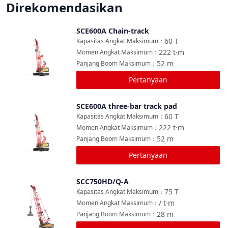
Direkomendasikan
SCE600A Chain-track
Bandingkan
60
T
Kapasitas Angkat Maksimum
：
222
t·m
Momen Angkat Maksimum
：
52
m
Panjang Boom Maksimum
：
Pertanyaan
SCE600A three-bar track pad
Bandingkan
60
T
Kapasitas Angkat Maksimum
：
222
t·m
Momen Angkat Maksimum
：
52
m
Panjang Boom Maksimum
：
Pertanyaan
SCC750HD/Q-A
Bandingkan
75
T
Kapasitas Angkat Maksimum
：
/
t·m
Momen Angkat Maksimum
：
28
m
Panjang Boom Maksimum
：