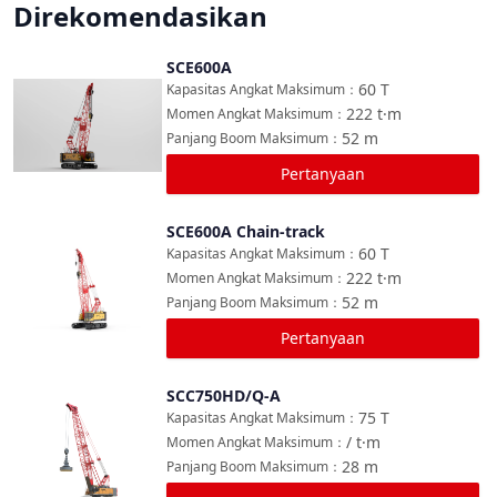
Direkomendasikan
SCE600A
Bandingkan
60
T
Kapasitas Angkat Maksimum
：
222
t·m
Momen Angkat Maksimum
：
52
m
Panjang Boom Maksimum
：
Pertanyaan
SCE600A Chain-track
Bandingkan
60
T
Kapasitas Angkat Maksimum
：
222
t·m
Momen Angkat Maksimum
：
52
m
Panjang Boom Maksimum
：
Pertanyaan
SCC750HD/Q-A
Bandingkan
75
T
Kapasitas Angkat Maksimum
：
/
t·m
Momen Angkat Maksimum
：
28
m
Panjang Boom Maksimum
：