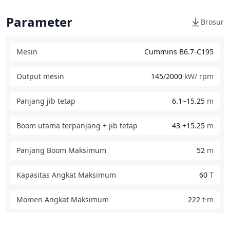
Parameter
Brosur
Mesin
Cummins B6.7-C195
Output mesin
145/2000
kW/ rpm
Panjang jib tetap
6.1~15.25
m
Boom utama terpanjang + jib tetap
43 +15.25
m
Panjang Boom Maksimum
52
m
Kapasitas Angkat Maksimum
60
T
Momen Angkat Maksimum
222
t·m