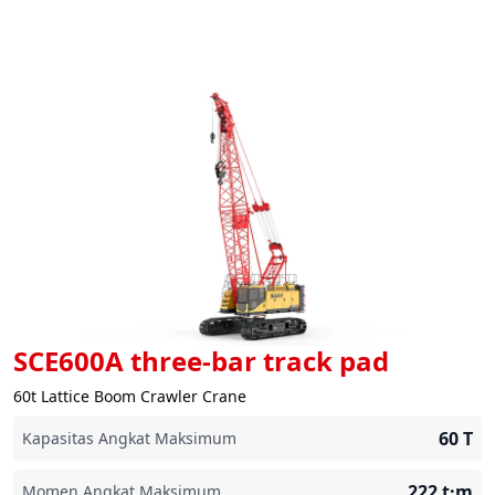
SCE600A three-bar track pad
60t Lattice Boom Crawler Crane
60
T
Kapasitas Angkat Maksimum
222
t·m
Momen Angkat Maksimum