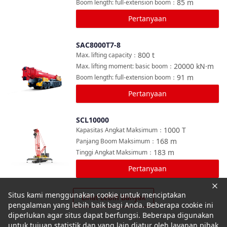
85
m
Boom length: full-extension boom
：
Pertanyaan
SAC8000T7-8
Bandingkan
800
t
Max. lifting capacity
：
20000
kN·m
Max. lifting moment: basic boom
：
91
m
Boom length: full-extension boom
：
Pertanyaan
SCL10000
Bandingkan
1000
T
Kapasitas Angkat Maksimum
：
168
m
Panjang Boom Maksimum
：
183
m
Tinggi Angkat Maksimum
：
Pertanyaan
Situs kami menggunakan cookie untuk menciptakan
Lihat Lebih Banyak
pengalaman yang lebih baik bagi Anda. Beberapa cookie ini
diperlukan agar situs dapat berfungsi. Beberapa digunakan
untuk tujuan statistik dan yang lain diatur oleh layanan pihak