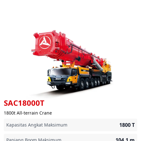
SAC18000T
1800t All-terrain Crane
1800
T
Kapasitas Angkat Maksimum
104.1
m
Panjang Boom Maksimum