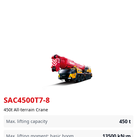
SAC4500T7-8
450t All-terrain Crane
450
t
Max. lifting capacity
13500
kN·m
Max. lifting moment: basic boom