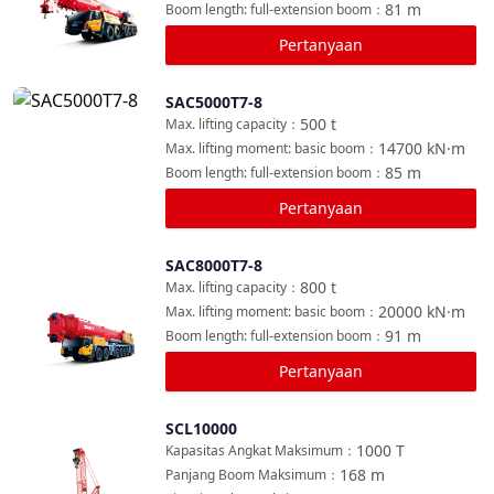
81
m
Boom length: full-extension boom
：
Pertanyaan
SAC5000T7-8
Bandingkan
500
t
Max. lifting capacity
：
14700
kN·m
Max. lifting moment: basic boom
：
85
m
Boom length: full-extension boom
：
Pertanyaan
SAC8000T7-8
Bandingkan
800
t
Max. lifting capacity
：
20000
kN·m
Max. lifting moment: basic boom
：
91
m
Boom length: full-extension boom
：
Pertanyaan
SCL10000
Bandingkan
1000
T
Kapasitas Angkat Maksimum
：
168
m
Panjang Boom Maksimum
：