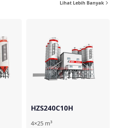
Lihat Lebih Banyak
ndingkan
Bandingkan
HZS240C10H
4×25
m³