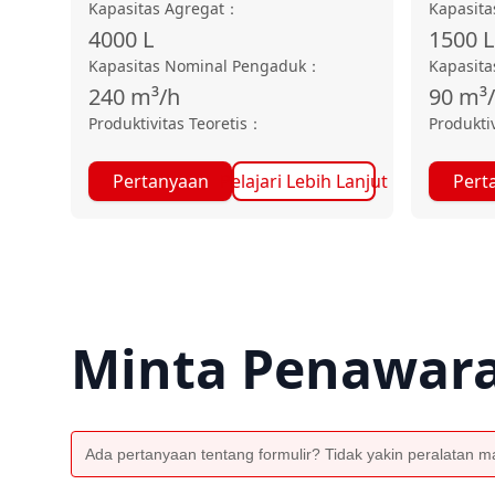
Kapasitas Agregat
：
Kapasita
4000
L
1500
L
Kapasitas Nominal Pengaduk
：
Kapasit
240
m³/h
90
m³
Produktivitas Teoretis
：
Produktiv
Pertanyaan
Pelajari Lebih Lanjut
Pert
Minta Penawar
Ada pertanyaan tentang formulir? Tidak yakin peralatan man