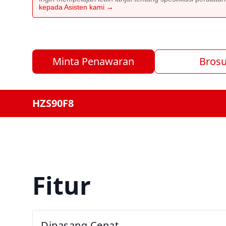
kepada Asisten kami →
Minta Penawaran
Brosu
HZS90F8
Fitur
Dipasang Cepat