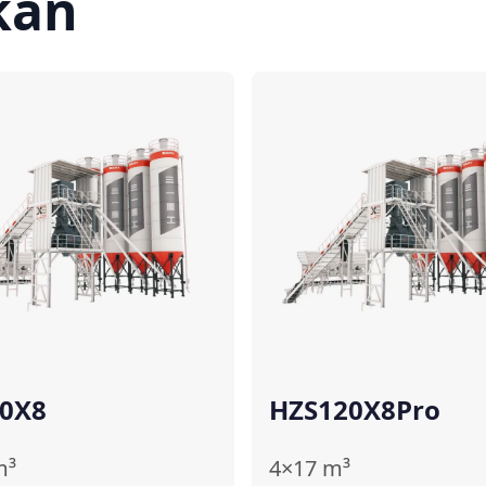
kan
Bandingkan
Ba
0X8
HZS120X8Pro
m³
4×17
m³