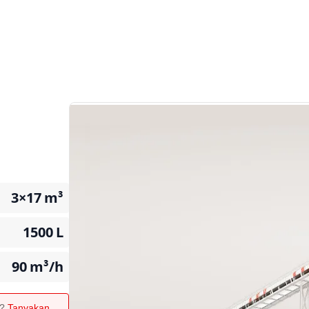
3×17
m³
1500
L
90
m³/h
n?
Tanyakan