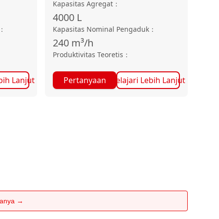
Kapasitas Agregat
：
4000
L
：
Kapasitas Nominal Pengaduk
：
240
m³/h
Produktivitas Teoretis
：
bih Lanjut
Pertanyaan
Pelajari Lebih Lanjut
rtanya →