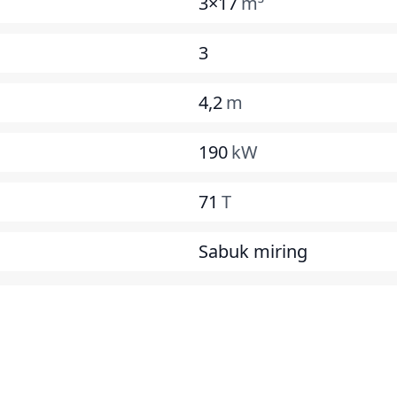
3×17
m³
3
4,2
m
190
kW
71
T
Sabuk miring