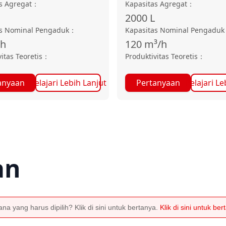
s Agregat
：
Kapasitas Agregat
：
2000
L
as Nominal Pengaduk
：
Kapasitas Nominal Pengaduk
/h
120
m³/h
itas Teoretis
：
Produktivitas Teoretis
：
anyaan
Pelajari Lebih Lanjut
Pertanyaan
Pelajari Le
an
a yang harus dipilih? Klik di sini untuk bertanya.
Klik di sini untuk be