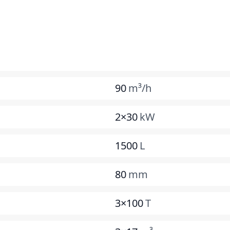
90
m³/h
2×30
kW
1500
L
80
mm
3×100
T