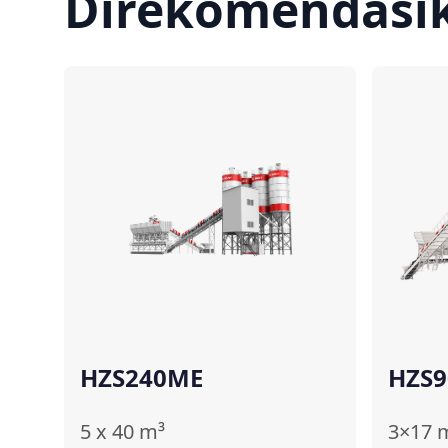
Direkomendasi
Bandingkan
HZS240ME
HZS9
5 x 40
m³
3×17