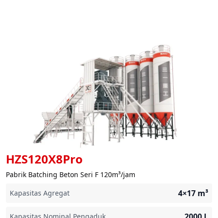
HZS120X8Pro
Pabrik Batching Beton Seri F 120m³/jam
4×17
m³
Kapasitas Agregat
2000
L
Kapasitas Nominal Pengaduk