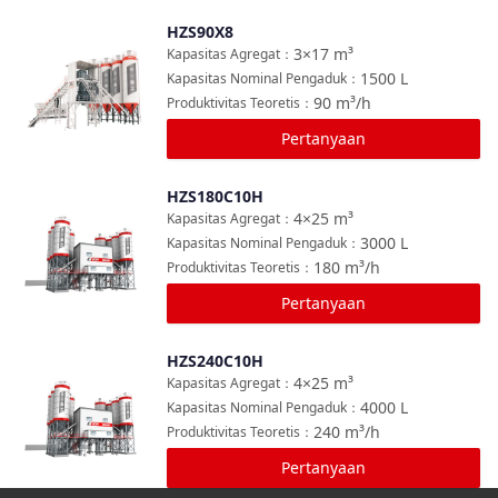
HZS90X8
Bandingkan
3×17
m³
Kapasitas Agregat
：
1500
L
Kapasitas Nominal Pengaduk
：
90
m³/h
Produktivitas Teoretis
：
Pertanyaan
HZS180C10H
Bandingkan
4×25
m³
Kapasitas Agregat
：
3000
L
Kapasitas Nominal Pengaduk
：
180
m³/h
Produktivitas Teoretis
：
Pertanyaan
HZS240C10H
Bandingkan
4×25
m³
Kapasitas Agregat
：
4000
L
Kapasitas Nominal Pengaduk
：
240
m³/h
Produktivitas Teoretis
：
Pertanyaan