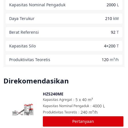
Kapasitas Nominal Pengaduk
2000
L
Daya Terukur
210
kW
Berat Referensi
92
T
Kapasitas Silo
4×200
T
Produktivitas Teoretis
120
m³/h
Direkomendasikan
HZS240ME
Bandingkan
5 x 40
m³
Kapasitas Agregat
：
4000
L
Kapasitas Nominal Pengaduk
：
240
m³/h
Produktivitas Teoretis
：
Pertanyaan