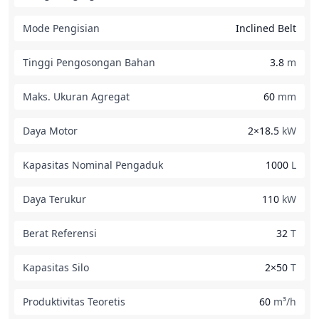
Mode Pengisian
Inclined Belt
Tinggi Pengosongan Bahan
3.8
m
Maks. Ukuran Agregat
60
mm
Daya Motor
2×18.5
kW
Kapasitas Nominal Pengaduk
1000
L
Daya Terukur
110
kW
Berat Referensi
32
T
Kapasitas Silo
2×50
T
Produktivitas Teoretis
60
m³/h