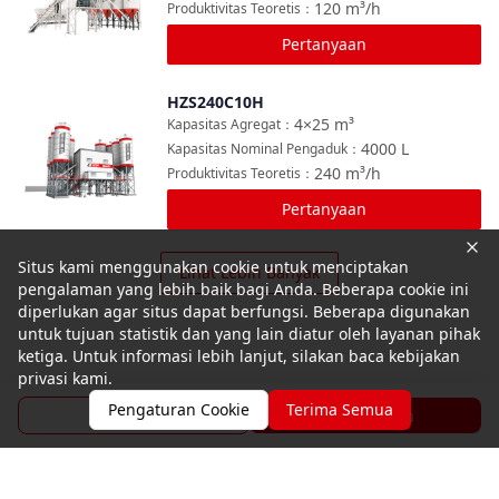
120
m³/h
Produktivitas Teoretis
：
Pertanyaan
HZS240C10H
Bandingkan
4×25
m³
Kapasitas Agregat
：
4000
L
Kapasitas Nominal Pengaduk
：
240
m³/h
Produktivitas Teoretis
：
Pertanyaan
Situs kami menggunakan cookie untuk menciptakan
Lihat Lebih Banyak
pengalaman yang lebih baik bagi Anda. Beberapa cookie ini
diperlukan agar situs dapat berfungsi. Beberapa digunakan
untuk tujuan statistik dan yang lain diatur oleh layanan pihak
ketiga. Untuk informasi lebih lanjut, silakan baca kebijakan
privasi kami.
Pengaturan Cookie
Terima Semua
Brosur
Pertanyaan