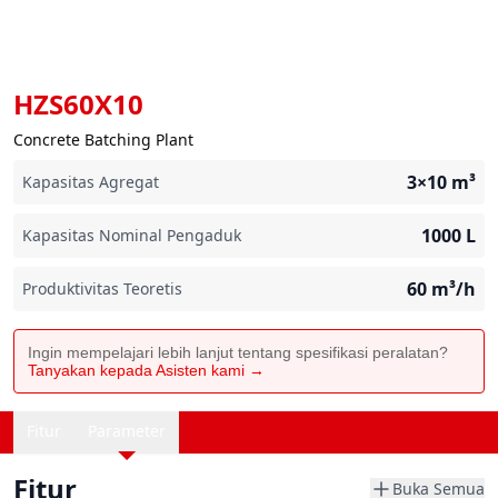
HZS60X10
Concrete Batching Plant
3×10
m³
Kapasitas Agregat
1000
L
Kapasitas Nominal Pengaduk
60
m³/h
Produktivitas Teoretis
Ingin mempelajari lebih lanjut tentang spesifikasi peralatan?
Tanyakan kepada Asisten kami →
Fitur
Parameter
Fitur
Buka Semua