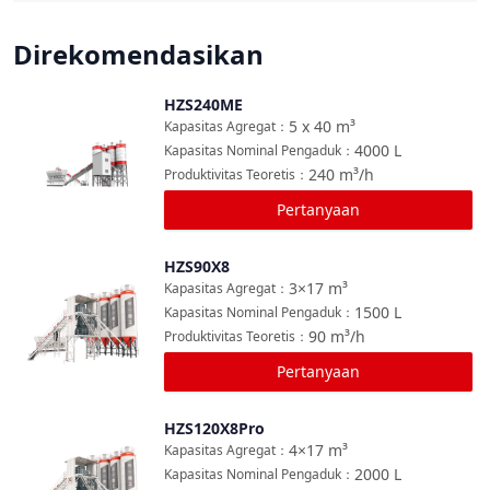
Direkomendasikan
HZS240ME
Bandingkan
5 x 40
m³
Kapasitas Agregat
：
4000
L
Kapasitas Nominal Pengaduk
：
240
m³/h
Produktivitas Teoretis
：
Pertanyaan
HZS90X8
Bandingkan
3×17
m³
Kapasitas Agregat
：
1500
L
Kapasitas Nominal Pengaduk
：
90
m³/h
Produktivitas Teoretis
：
Pertanyaan
HZS120X8Pro
Bandingkan
4×17
m³
Kapasitas Agregat
：
2000
L
Kapasitas Nominal Pengaduk
：