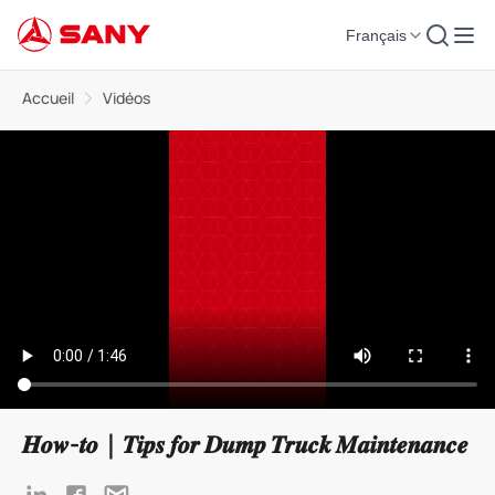
Français
Accueil
Vidéos
𝑯𝒐𝒘-𝒕𝒐｜𝑻𝒊𝒑𝒔 𝒇𝒐𝒓 𝑫𝒖𝒎𝒑 𝑻𝒓𝒖𝒄𝒌 𝑴𝒂𝒊𝒏𝒕𝒆𝒏𝒂𝒏𝒄𝒆