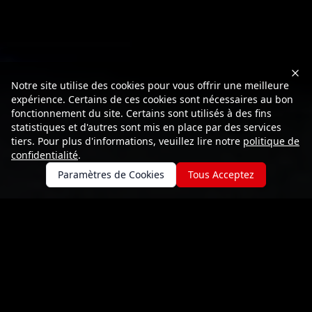
Notre site utilise des cookies pour vous offrir une meilleure
expérience. Certains de ces cookies sont nécessaires au bon
fonctionnement du site. Certains sont utilisés à des fins
statistiques et d'autres sont mis en place par des services
tiers. Pour plus d'informations, veuillez lire notre
politique de
confidentialité
.
Paramètres de Cookies
Tous Acceptez