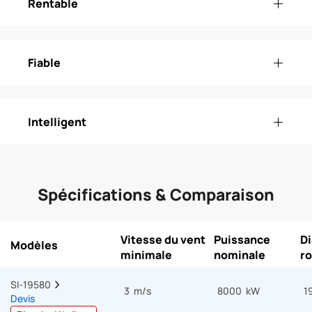
Rentable
Fiable
Intelligent
Spécifications & Comparaison
Vitesse du vent
Puissance
D
Modèles
minimale
nominale
ro
SI-19580  
3 m/s
8000 kW
1
Devis