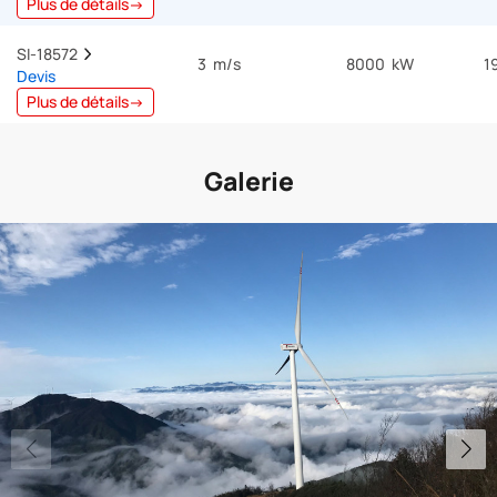
Plus de détails→
SI-18572  
3 m/s
8000 kW
1
Devis
Plus de détails→
Galerie