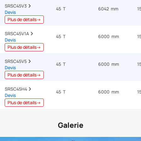
SRSC45V3  
45 T
6042 mm
1
Devis
Plus de détails→
SRSC45V1A  
45 T
6000 mm
1
Devis
Plus de détails→
SRSC45V5  
45 T
6000 mm
1
Devis
Plus de détails→
SRSC45H4  
45 T
6000 mm
1
Devis
Plus de détails→
Galerie