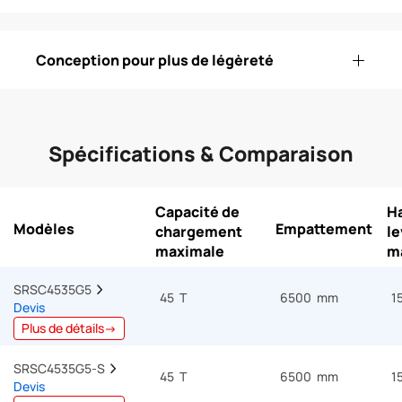
Conception pour plus de légèreté
Spécifications & Comparaison
Capacité de
H
Modèles
Empattement
chargement
l
maximale
m
SRSC4535G5  
45 T
6500 mm
1
Devis
Plus de détails→
SRSC4535G5-S  
45 T
6500 mm
1
Devis