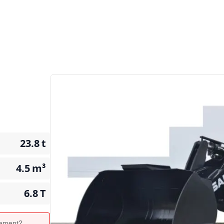
23.8
t
4.5
m³
6.8
T
ipement?