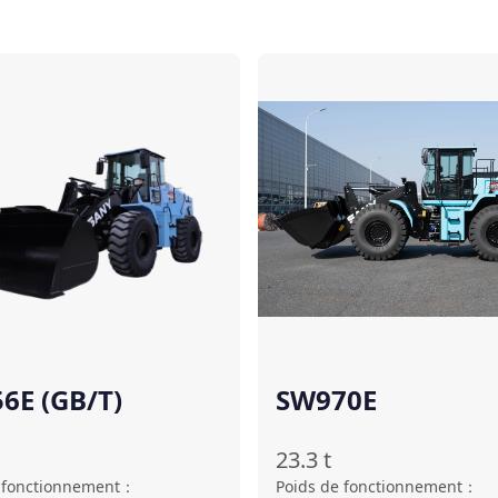
Comparer
6E (GB/T)
SW970E
23.3
t
 fonctionnement
：
Poids de fonctionnement
：