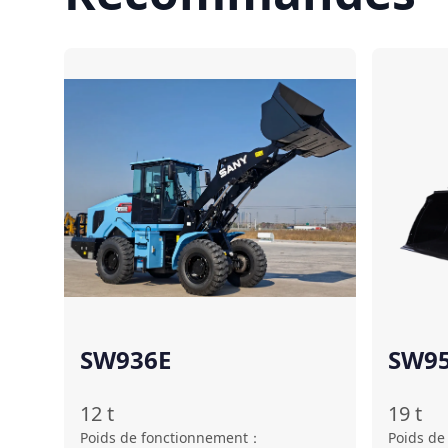
Comparer
SW936E
SW95
12
t
19
t
Poids de fonctionnement
：
Poids de