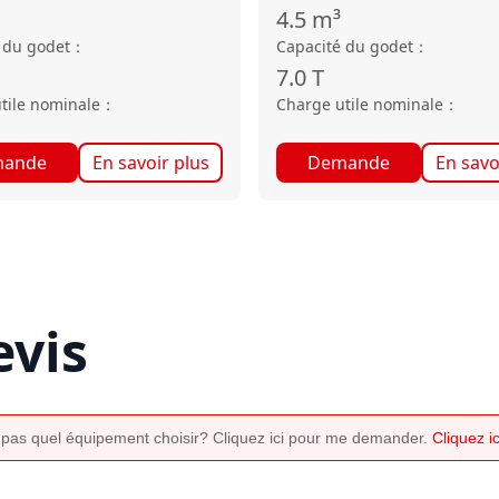
4.5
m³
 du godet
：
Capacité du godet
：
7.0
T
tile nominale
：
Charge utile nominale
：
ande
En savoir plus
Demande
En savo
vis
 pas quel équipement choisir? Cliquez ici pour me demander.
Cliquez 