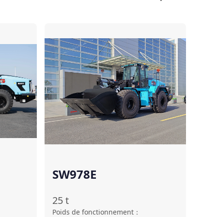
Comparer
Comparer
SW978E
25
t
Poids de fonctionnement
：