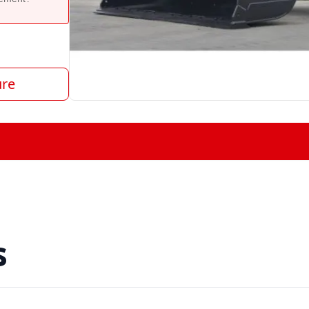
ure
s