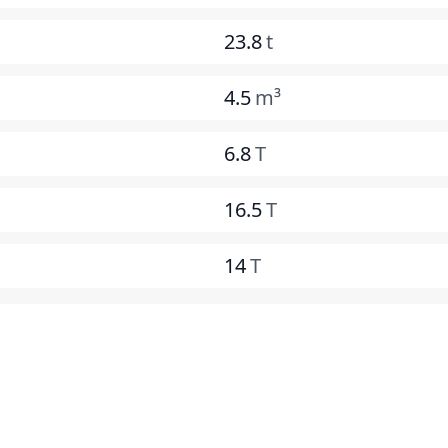
23.8
t
4.5
m³
6.8
T
16.5
T
14
T