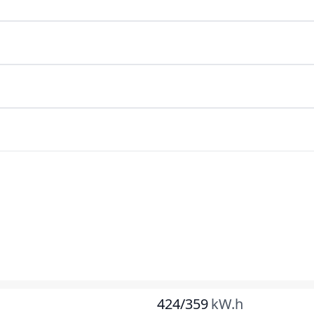
424/359
kW.h