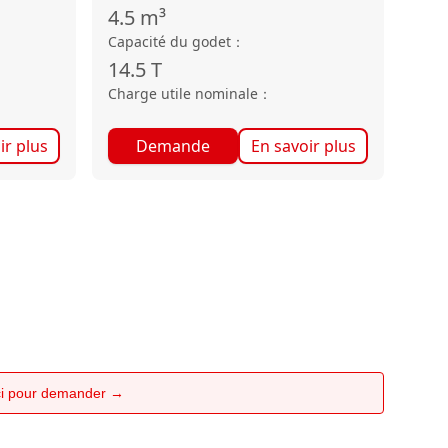
4.5
m³
Capacité du godet
：
14.5
T
Charge utile nominale
：
ir plus
Demande
En savoir plus
ici pour demander →