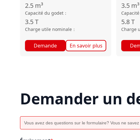
2.5
m³
3.5
m³
Capacité du godet
：
Capacité
3.5
T
5.8
T
Charge utile nominale
：
Charge u
Demande
En savoir plus
Dem
Demander un de
Vous avez des questions sur le formulaire? Vous ne savez