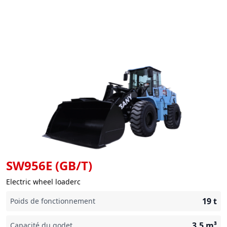
SW956E (GB/T)
Electric wheel loaderc
19
t
Poids de fonctionnement
3.5
m³
Capacité du godet