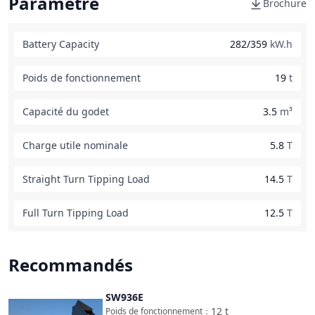
Paramètre
Brochure
Battery Capacity
282/359
kW.h
Poids de fonctionnement
19
t
Capacité du godet
3.5
m³
Charge utile nominale
5.8
T
Straight Turn Tipping Load
14.5
T
Full Turn Tipping Load
12.5
T
Recommandés
SW936E
Comparer
12
t
Poids de fonctionnement
：