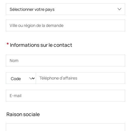
Sélectionner votre pays
Veuillez choisir le pays.
Veuillez saisir la ville ou la région.
*
Informations sur le contact
Veuillez saisir le nom
Veuillez saisir le code national
Veuillez saisir l'indicatif régional
Veuillez saisir le numéro de téléphone.
Veuillez saisir le numéro de téléphone correct(8-15)
Veuillez saisir l’adresse e-mail
Veuillez saisir l’adresse e-mail correcte
Raison sociale