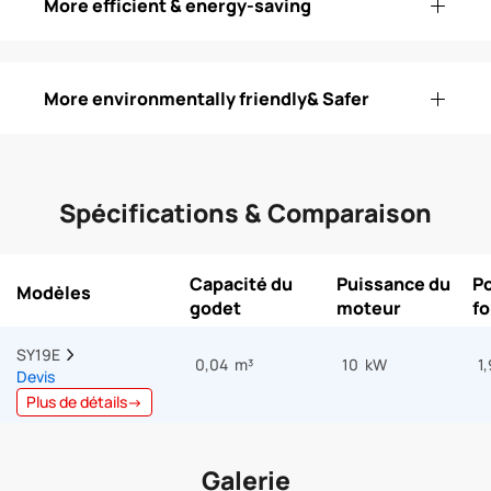
More efficient & energy-saving
More environmentally friendly& Safer
Spécifications & Comparaison
Capacité du
Puissance du
Po
Modèles
godet
moteur
f
SY19E  
0,04 m³
10 kW
1
Devis
Plus de détails→
Galerie