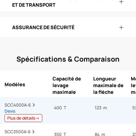
ET DE TRANSPORT
ASSURANCE DE SÉCURITÉ
Spécifications & Comparaison
Capacité de
Longueur
M
Modèles
levage
maximale de
l
maximale
la flèche
m
SCC4000A-6  
400 T
123 m
5
Devis
Plus de détails→
SCC3500A-6  
350 T
84 m
2