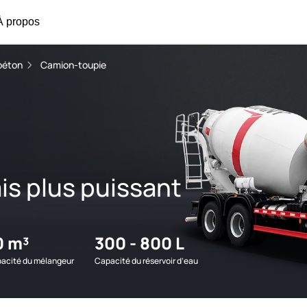
À propos
béton
Camion-toupie
ais plus puissant
0 m³
300 - 800 L
acité du mélangeur
Capacité du réservoir d’eau