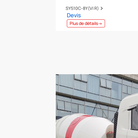
SY510C-8Y(VI R)  
Devis
Plus de détails→