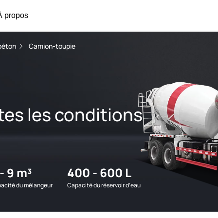
À propos
béton
Camion-toupie
tes les conditions
 - 9 m³
400 - 600 L
acité du mélangeur
Capacité du réservoir d’eau