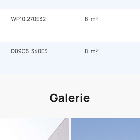
WP10.270E32
8 m³
D09C5-340E3
8 m³
Galerie