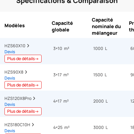
Spécifications & Comparaison
Capacité
Capacité
Pr
Modèles
nominale du
globale
t
mélangeur
HZS60X10  
3×10 m³
1000 L
6
Devis
Plus de détails→
HZS90X8  
3×17 m³
1500 L
9
Devis
Plus de détails→
HZS120X8Pro  
4×17 m³
2000 L
1
Devis
Plus de détails→
HZS180C10H  
4×25 m³
3000 L
1
Devis