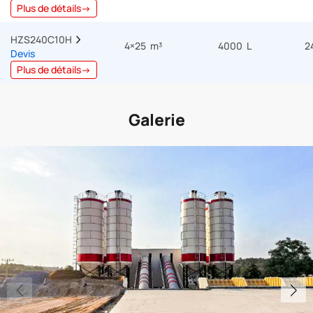
Plus de détails→
HZS240C10H  
4×25 m³
4000 L
2
Devis
Plus de détails→
Galerie