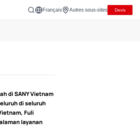
Français
Autres sous-sites
Devis
ah di SANY Vietnam
luruh di seluruh
ietnam, Fuli
galaman layanan