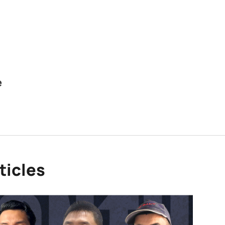
e
ticles