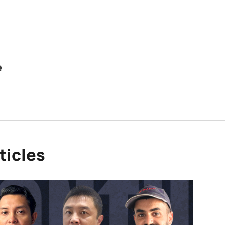
e
ticles