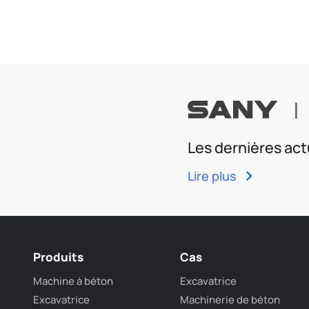
|
Les dernières act
Lire plus
Produits
Cas
Machine à béton
Excavatrice
Excavatrice
Machinerie de béton