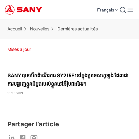
Français
Accueil
Nouvelles
Dernières actualités
Mises à jour
SANY បានបើកដំណើរការ SY215E នៅក្នុងប្រទេសហូឡង់ ដែលជា
ការបង្ហាញខ្លួនដំបូងរបស់ខ្លួននៅអឺរ៉ុបផងដែរ។
16/06/2024
Partager l’article