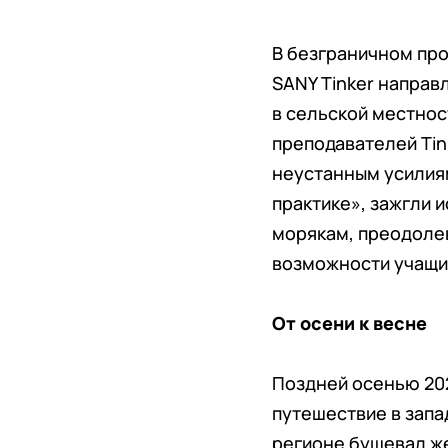
В безграничном пр
SANY Tinker напра
в сельской местнос
преподавателей Tin
неустанным усилиям
практике», зажгли 
морякам, преодоле
возможности учащи
От осени к весне
Поздней осенью 202
путешествие в запа
регионе бушевал же