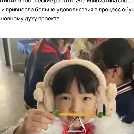
тив их в творческие работы. Эта инициатива спос
 и привнесла больше удовольствия в процесс обуч
новному духу проекта.