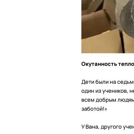
Окутанность тепл
Дети были на седьм
один из учеников, 
всем добрым людям.
заботой!»
У Вана, другого уче