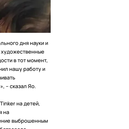
ьного дня науки и
ь художественные
ости в тот момент,
нил нашу работу и
вивать
, – сказал Яо.
inker на детей,
я на
нение выброшенным