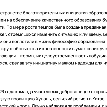
остранстве благотворительных инициатив образов
влен на обеспечение качественного образования 
ти. По мере роста темпов была создана преданная
ker, стремящихся изменить ситуацию к лучшему. Б
 они воплотили в жизнь философию образования T
искру любопытства и креативности в умах своих уч
вающим штормы, их целеустремленность побудил
хся, сделав эту инициативу маяком надежды для 
3 года команда участливых добровольцев отправ
дную провинцию Хунань, сельский регион в Китае. 
стокий мороз. Лично наблюдая за проблемами, с