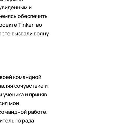
 увиденным и
ремясь обеспечить
оекте Tinker, во
арте вызвали волну
своей командной
являя сочувствие и
и ученика и приняв
сил мои
 командной работе.
ительно рада