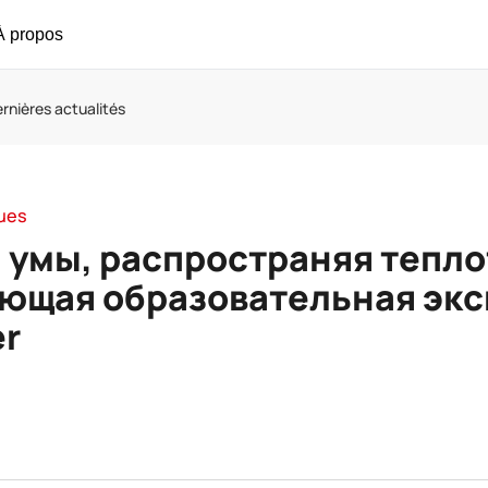
À propos
rnières actualités
ques
 умы, распространяя тепло
ющая образовательная эк
er