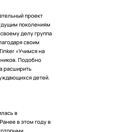
ательный проект
будущим поколениям
 своему делу группа
лагодаря своим
inker «Учимся на
еников. Подобно
а расширить
нуждающихся детей.
илась в
Ранее в этом году в
 которыми