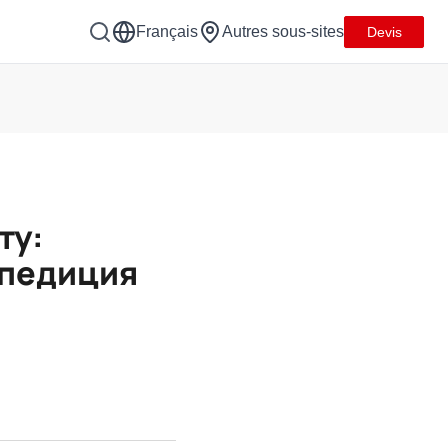
Français
Autres sous-sites
Devis
ту:
спедиция