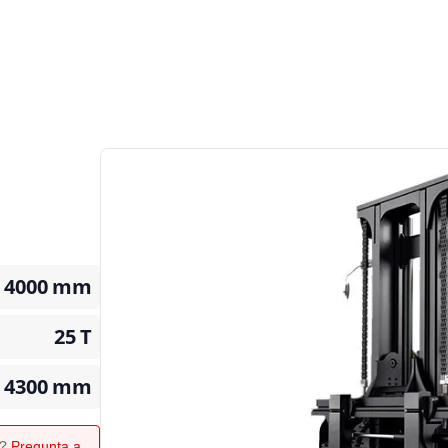
4000
mm
25
T
4300
mm
o?
Pregunta a