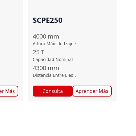
SCPE250
4000
mm
Altura Máx. de Izaje
：
25
T
Capacidad Nominal
：
4300
mm
Distancia Entre Ejes
：
er Más
Consulta
Aprender Más