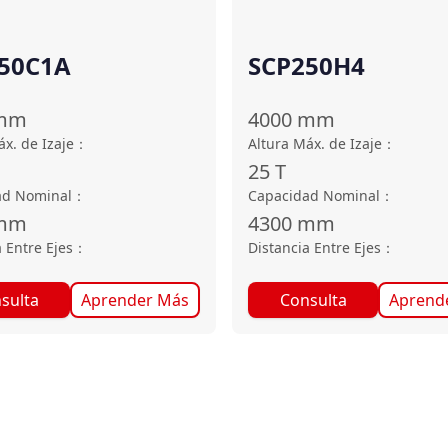
50C1A
SCP250H4
mm
4000
mm
áx. de Izaje
：
Altura Máx. de Izaje
：
25
T
ad Nominal
：
Capacidad Nominal
：
mm
4300
mm
 Entre Ejes
：
Distancia Entre Ejes
：
sulta
Aprender Más
Consulta
Aprend