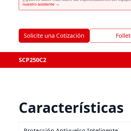
nuestro asistente →
Solicite una Cotización
Folle
SCP250C2
Características
Protección Antivuelco Inteligente