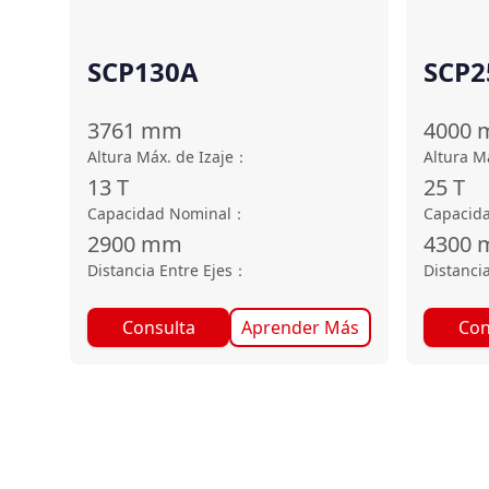
SCP130A
SCP2
3761
mm
4000
Altura Máx. de Izaje
：
Altura M
13
T
25
T
Capacidad Nominal
：
Capacid
2900
mm
4300
Distancia Entre Ejes
：
Distancia
Consulta
Aprender Más
Con