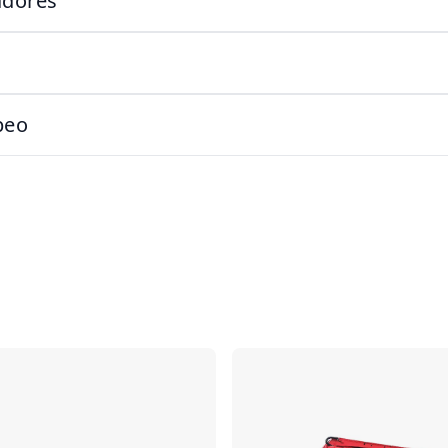
adores
beo
Comparar