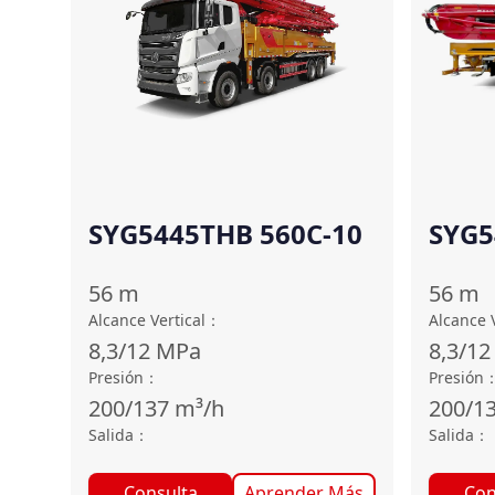
SYG5445THB 560C-10
SYG5
56
m
56
m
Alcance Vertical
：
Alcance V
8,3/12
MPa
8,3/12
Presión
：
Presión
200/137
m³/h
200/1
Salida
：
Salida
：
Consulta
Aprender Más
Con