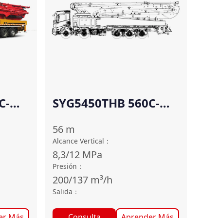
C-
SYG5450THB 560C-
10(SZ-RU)
56
m
Alcance Vertical
：
8,3/12
MPa
Presión
：
200/137
m³/h
Salida
：
er Más
Consulta
Aprender Más