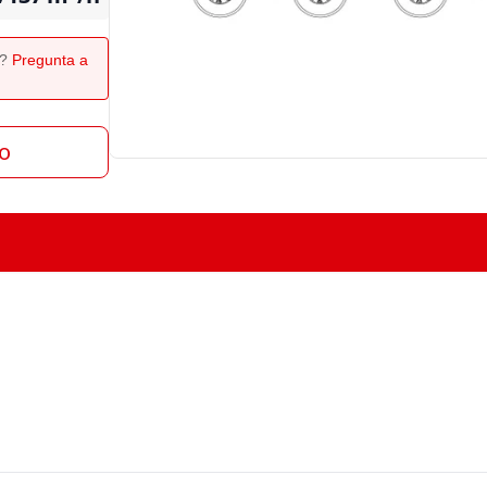
o?
Pregunta a
to