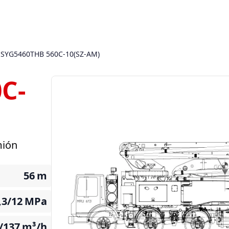
SYG5460THB 560C-10(SZ-AM)
C-
mión
56
m
,3/12
MPa
/137
m³/h