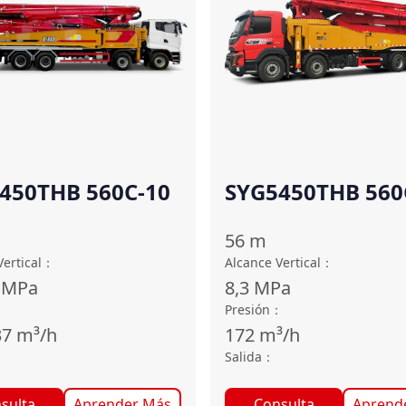
450THB 560C-10
SYG5450THB 560
10(SZ-EU)
56
m
ertical
：
Alcance Vertical
：
MPa
8,3
MPa
：
Presión
：
37
m³/h
172
m³/h
Salida
：
sulta
Aprender Más
Consulta
Aprend