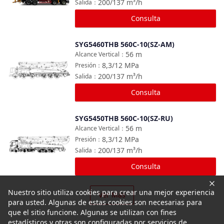
200/137
m³/h
Salida
：
Consulta
SYG5460THB 560C-10(SZ-AM)
Comparar
56
m
Alcance Vertical
：
8,3/12
MPa
Presión
：
200/137
m³/h
Salida
：
Consulta
SYG5450THB 560C-10(SZ-RU)
Comparar
56
m
Alcance Vertical
：
8,3/12
MPa
Presión
：
200/137
m³/h
Salida
：
Consulta
Nuestro sitio utiliza cookies para crear una mejor experiencia
Ver Más
para usted. Algunas de estas cookies son necesarias para
que el sitio funcione. Algunas se utilizan con fines
estadísticos y otras son configuradas por servicios de