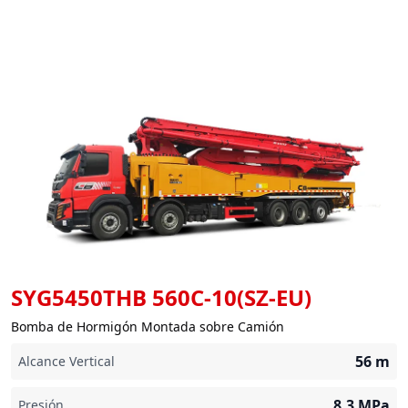
SYG5450THB 560C-10(SZ-EU)
Bomba de Hormigón Montada sobre Camión
56
m
Alcance Vertical
8,3
MPa
Presión