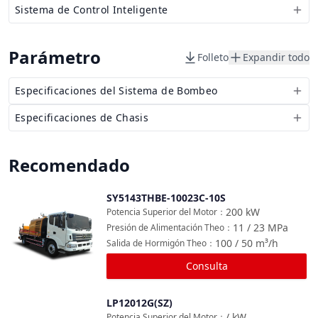
Sistema de Control Inteligente
Parámetro
Folleto
Expandir todo
Especificaciones del Sistema de Bombeo
Especificaciones de Chasis
Recomendado
SY5143THBE-10023C-10S
Comparar
200
kW
Potencia Superior del Motor
：
11 / 23
MPa
Presión de Alimentación Theo
：
100 / 50
m³/h
Salida de Hormigón Theo
：
Consulta
LP12012G(SZ)
Comparar
/
kW
Potencia Superior del Motor
：