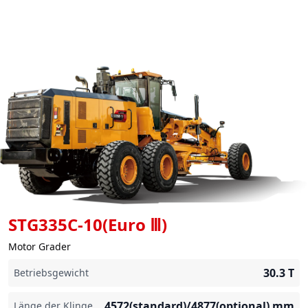
STG335C-10(Euro Ⅲ)
Motor Grader
30.3
T
Betriebsgewicht
4572(standard)/4877(optional)
mm
Länge der Klinge