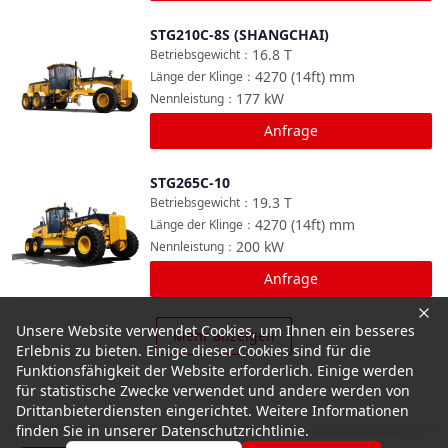
STG210C-8S (SHANGCHAI)
Vergleichen
16.8
T
Betriebsgewicht
：
4270 (14ft)
mm
Länge der Klinge
：
177
kW
Nennleistung
：
Anfrage
STG265C-10
Vergleichen
19.3
T
Betriebsgewicht
：
4270 (14ft)
mm
Länge der Klinge
：
200
kW
Nennleistung
：
Anfrage
Unsere Website verwendet Cookies, um Ihnen ein besseres
Mehr anzeigen
Erlebnis zu bieten. Einige dieser Cookies sind für die
Funktionsfähigkeit der Website erforderlich. Einige werden
für statistische Zwecke verwendet und andere werden von
Drittanbieterdiensten eingerichtet. Weitere Informationen
finden Sie in unserer Datenschutzrichtlinie.