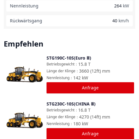
Nennleistung
264
kW
Rückwärtsgang
40
km/h
Empfehlen
STG190C-10S(Euro Ⅲ)
Vergleichen
15.8
T
Betriebsgewicht
：
3660 (12ft)
mm
Länge der Klinge
：
142
kW
Nennleistung
：
Anfrage
STG230C-10S(CHINA Ⅲ)
Vergleichen
16.8
T
Betriebsgewicht
：
4270 (14ft)
mm
Länge der Klinge
：
180
kW
Nennleistung
：
Anfrage