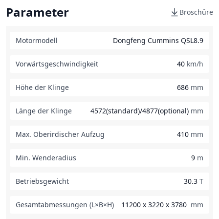
Parameter
Broschüre
Motormodell
Dongfeng Cummins QSL8.9
Vorwärtsgeschwindigkeit
40
km/h
Höhe der Klinge
686
mm
Länge der Klinge
4572(standard)/4877(optional)
mm
Max. Oberirdischer Aufzug
410
mm
Min. Wenderadius
9
m
Betriebsgewicht
30.3
T
Gesamtabmessungen (L×B×H)
11200 x 3220 x 3780
mm