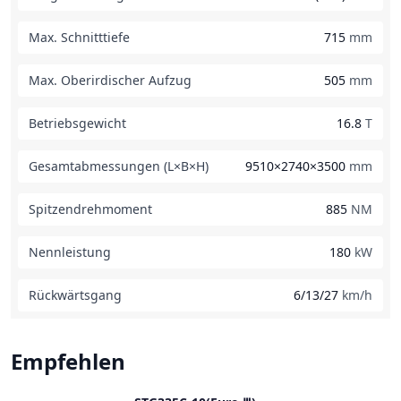
Max. Schnitttiefe
715
mm
Max. Oberirdischer Aufzug
505
mm
Betriebsgewicht
16.8
T
Gesamtabmessungen (L×B×H)
9510×2740×3500
mm
Spitzendrehmoment
885
NM
Nennleistung
180
kW
Rückwärtsgang
6/13/27
km/h
Empfehlen