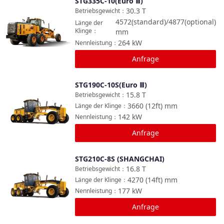
STG335C-10(Euro Ⅲ)
Vergleichen
30.3
T
Betriebsgewicht
：
4572(standard)/4877(optional)
Länge der
Klinge
：
mm
264
kW
Nennleistung
：
Anfrage
STG190C-10S(Euro Ⅲ)
Vergleichen
15.8
T
Betriebsgewicht
：
3660 (12ft)
mm
Länge der Klinge
：
142
kW
Nennleistung
：
Anfrage
STG210C-8S (SHANGCHAI)
Vergleichen
16.8
T
Betriebsgewicht
：
4270 (14ft)
mm
Länge der Klinge
：
177
kW
Nennleistung
：
Anfrage