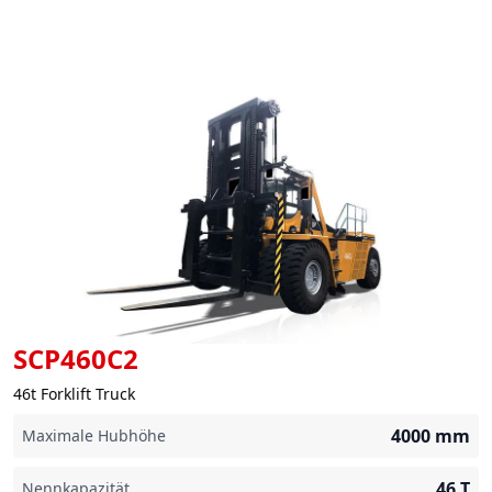
SCP460C2
46t Forklift Truck
4000
mm
Maximale Hubhöhe
46
T
Nennkapazität