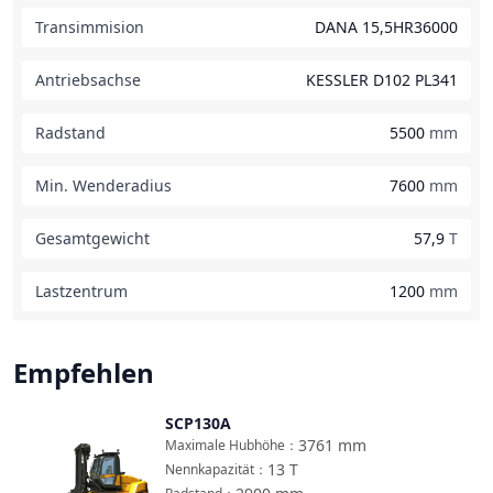
Transimmision
DANA 15,5HR36000
Antriebsachse
KESSLER D102 PL341
Radstand
5500
mm
Min. Wenderadius
7600
mm
Gesamtgewicht
57,9
T
Lastzentrum
1200
mm
Empfehlen
SCP130A
Vergleichen
3761
mm
Maximale Hubhöhe
：
13
T
Nennkapazität
：