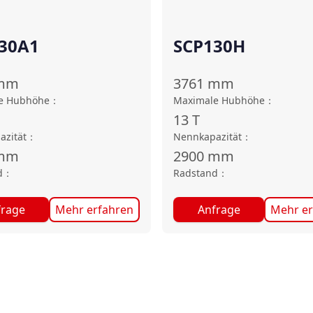
30A1
SCP130H
mm
3761
mm
e Hubhöhe
：
Maximale Hubhöhe
：
13
T
azität
：
Nennkapazität
：
mm
2900
mm
d
：
Radstand
：
frage
Mehr erfahren
Anfrage
Mehr er