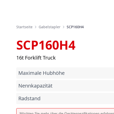
Startseite
Gabelstapler
SCP160H4
SCP160H4
16t Forklift Truck
Maximale Hubhöhe
Nennkapazität
Radstand
Möchten Sie mehr über die Gerätespezifikationen erfahre