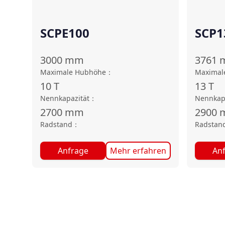
SCPE100
SCP1
3000
mm
3761
Maximale Hubhöhe
：
Maximal
10
T
13
T
Nennkapazität
：
Nennkap
2700
mm
2900
Radstand
：
Radstan
Anfrage
Mehr erfahren
An