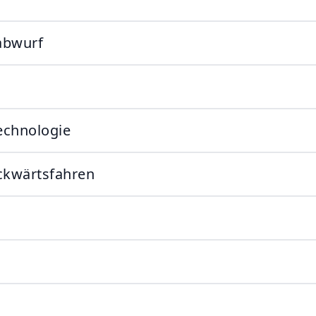
abwurf
echnologie
ckwärtsfahren