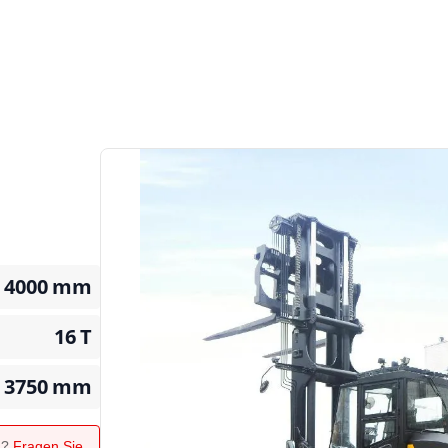
4000
mm
16
T
3750
mm
n?
Fragen Sie