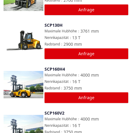
2700
mm
Radstand
：
Anfrage
SCP130H
Vergleichen
3761
mm
Maximale Hubhöhe
：
13
T
Nennkapazität
：
2900
mm
Radstand
：
Anfrage
SCP160H4
Vergleichen
4000
mm
Maximale Hubhöhe
：
16
T
Nennkapazität
：
3750
mm
Radstand
：
Anfrage
SCP160V2
Vergleichen
4000
mm
Maximale Hubhöhe
：
16
T
Nennkapazität
：
3750
mm
Radstand
：