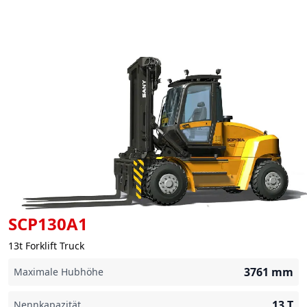
SCP130A1
13t Forklift Truck
3761
mm
Maximale Hubhöhe
13
T
Nennkapazität