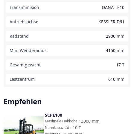
Transimmision
DANA TE10
Antriebsachse
KESSLER D61
Radstand
2900
mm
Min. Wenderadius
4150
mm
Gesamtgewicht
17
T
Lastzentrum
610
mm
Empfehlen
SCPE100
Vergleichen
3000
mm
Maximale Hubhöhe
：
10
T
Nennkapazität
：