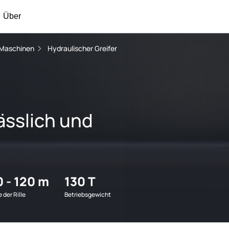
Über
Maschinen
Hydraulischer Greifer
lässlich und
0 - 120 m
130 T
e der Rille
Betriebsgewicht