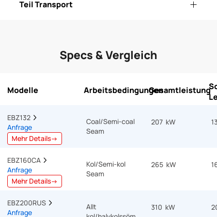
Teil Transport
Specs & Vergleich
S
Modelle
Arbeitsbedingungen
Gesamtleistung
L
EBZ132  
Coal/Semi-coal
207 kW
1
Anfrage
Seam
Mehr Details→
EBZ160CA  
Kol/Semi-kol
265 kW
1
Anfrage
Seam
Mehr Details→
EBZ200RUS  
Allt
310 kW
2
Anfrage
kol/halvkolssöm